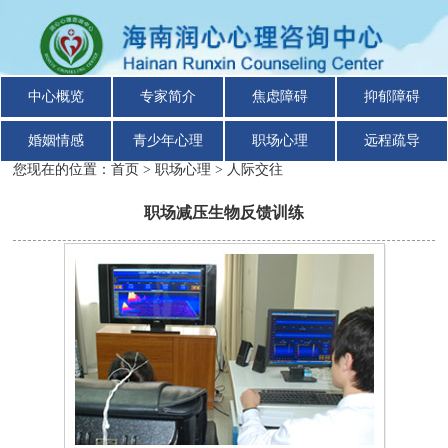
中心概览
专家简介
焦虑障碍
抑郁障碍
婚姻情感
青少年心理
职场心理
远程疏导
您现在的位置：
首页
>
职场心理
>
人际交往
职场减压生物反馈训练